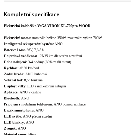
Kompletní specifikace
Elektrická koloběžka VeGA VIRON XL-700pro WOOD
Elektrický motor:
nominální výkon 350W, maximální výkon 700W
Inteligentní rekuperační systém:
ANO
Baterie:
Li-ion 36V, 7,8 Ah
Dojezdová vzdálenost:
25-35 km dle terénu a zatížení
Doba nabíjení:
3-4 hodiny (80% za 60 minut)
Rychlost:
až 30 km/hod
Zadní brzda:
ANO bubnová
Velikost kol:
8,5" foukaná
Display:
velký LCD s indikátorem nabíjení
Aplikace:
ANO v češtině
Bluetooth:
ANO
Připojení s mobilním telefonem:
ANO pomocí aplikace
Držák smartphonu:
ANO
LED světlo:
ANO přední a zadní
LED blinkry:
ANO
Zvonek:
ANO
Materiál rámu:
hliník