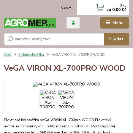
0
ks
CZK
za
0,00 Kč
Menu
Hledat
Úvod
Elektrokoloběžka
VeGA VIRON XL-700PRO WOOD
VeGA VIRON XL-700PRO WOOD
Elektrická koloběžka VeGA VIRON XL-700pro WOOD Elektrický
motor: nominální výkon 350W, maximální výkon 700WInteligentní
rekuperační systém: ANOBaterie: Li-ion 36V, 7,8 AhDojezdová