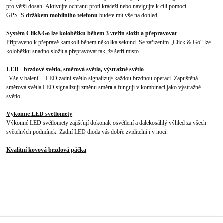
pro větší dosah. Aktivujte ochranu proti krádeži nebo navigujte k cíli pomocí
GPS. S
držákem mobilního telefonu
budete mít vše na dohled.
Systém Clik&Go lze koloběžku během 3 vteřin složit a přepravovat
Připraveno k přepravě kamkoli během několika sekund. Se zařízením „Click & Go“ lze
koloběžku snadno složit a přepravovat tak, že šetří místo.
LED - brzdové světlo, směrová světla, výstražné světlo
"Vše v balení" - LED zadní světlo signalizuje každou brzdnou operaci. Zapuštěná
směrová světla LED signalizují změnu směru a fungují v kombinaci jako výstražné
světlo.
Výkonné LED světlomety
Výkonné LED světlomety zajišťují dokonalé osvětlení a dalekosáhlý výhled za všech
světelných podmínek. Zadní LED dioda vás dobře zviditelní i v noci.
Kvalitní kovová brzdová páčka
Zboží zařazeno v kategoriích