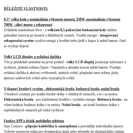
DŮLEŽITÉ VLASTNOSTI:
8,5“ velká kola s nominálním výkonem motoru 350W, maximálním výkonem
700W , silný motor s rekuperací
Zvládněte každodenní život -
s velkými 8,5 palcovými foukanými koly
můžete
pohodlně cestovat po lesních a dlážděných cestách. Využití energie -
integrovaný
rekuperační systém
využívá energii z brzdění nebo jízdě z kopce k nabití baterie, čímž
se zvyšuje dojezd.
Velký LCD display a ovládací tlačítka
Vše je přehledně umístěné na první pohled -
velký LCD displej
poskytuje informace o
rychlosti, jízdním režimu (Sport / Standard) a aktuální úrovni nabití baterie. Použijte
ovládací tlačítka k aktivaci světlometů, zadních světel, přepínání mezi režimy jízdy,
aktivaci směrových světel nebo výstražných světel.
Výkonný brzdový systém - elektronická brzda, bubnová brzda, nožní brzda
3 brzdové systémy pro krátké brzdné dráhy v obtížných situacích, a to i za mokra.
Elektronická brzda
- pro každodenní brzdění s využitím energie.
Bubnová brzda
- na
velmi krátkou brzdnou dráhu i za mokra.
Nožní brzda
- na kratší brzdnou dráhu v
nepřehledných situacích při nízké rychlosti.
Funkce APP a držák mobilního telefonu
Stay Connect -
připojte koloběžku k smartphonu
a provádějte individuální úpravy.
Vyberte sportovní režim pro dynamickou jízdu nebo přepněte do ekologického režimu