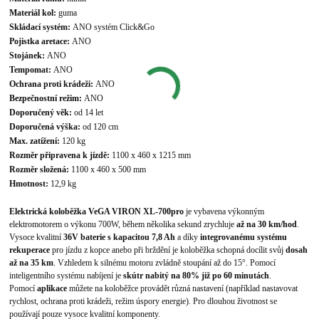
Materiál kol:
guma
Skládací systém:
ANO systém Click&Go
Pojistka aretace:
ANO
Stojánek:
ANO
Tempomat:
ANO
Ochrana proti krádeži:
ANO
Bezpečnostní režim:
ANO
Doporučený věk:
od 14 let
Doporučená výška:
od 120 cm
Max. zatížení:
120 kg
Rozměr připravena k jízdě:
1100 x 460 x 1215 mm
Rozměr složená:
1100 x 460 x 500 mm
Hmotnost:
12,9 kg
Elektrická koloběžka VeGA VIRON XL-700pro
je vybavena výkonným
elektromotorem o výkonu 700W, během několika sekund zrychluje
až na 30 km/hod
.
Vysoce kvalitní
36V baterie s kapacitou 7,8 Ah
a díky
integrovanému systému
rekuperace
pro jízdu z kopce anebo při brždění je koloběžka schopná docílit svůj
dosah
až na 35 km
. Vzhledem k silnému motoru zvládně stoupání až do 15°. Pomocí
inteligentního systému nabíjení je
skútr nabitý na 80% již po 6
0 minutách
.
Pomocí
aplikace
můžete na koloběžce provádět různá nastavení (například nastavovat
rychlost, ochrana proti krádeži, režim úspory energie). Pro dlouhou životnost se
používají pouze vysoce kvalitní komponenty.