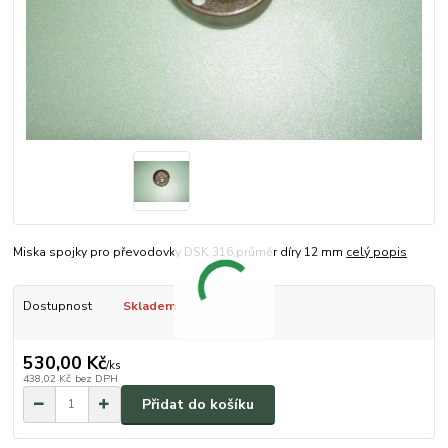
Miska spojky pro převodovky DSK 316,průměr díry 12 mm
celý popis
Dostupnost
Skladem
530,00 Kč
/
ks
438,02 Kč
bez DPH
Přidat do košíku