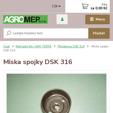
0
ks
CZK
za
0,00 Kč
Menu
Hledat
Úvod
Náhradní díly VARI TERRA
Převodovka DSK 316
Miska spojky
DSK 316
Miska spojky DSK 316