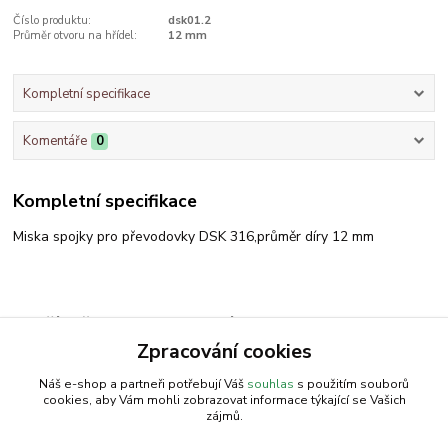
Číslo produktu:
dsk01.2
Průměr otvoru na hřídel:
12 mm
Kompletní specifikace
Komentáře
0
Kompletní specifikace
Miska spojky pro převodovky DSK 316,průměr díry 12 mm
Zboží zařazeno v kategoriích
Zpracování cookies
Převodovka DSK 316
Náš e-shop a partneři potřebují Váš
souhlas
s použitím souborů
cookies, aby Vám mohli zobrazovat informace týkající se Vašich
zájmů.