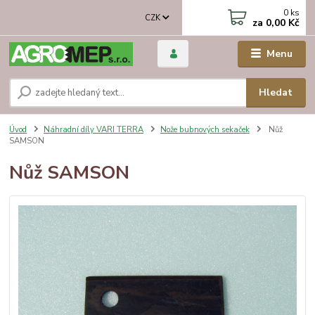
0
ks
CZK
za
0,00 Kč
Menu
Hledat
Úvod
Náhradní díly VARI TERRA
Nože bubnových sekaček
Nůž
SAMSON
Nůž SAMSON