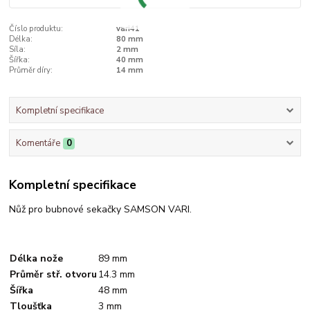
Číslo produktu:
vari41
Délka:
80 mm
Síla:
2 mm
Šířka:
40 mm
Průměr díry:
14 mm
Kompletní specifikace
Komentáře
0
Kompletní specifikace
Nůž pro bubnové sekačky SAMSON VARI.
Délka nože
89 mm
Průměr stř. otvoru
14.3 mm
Šířka
48 mm
Tloušťka
3 mm