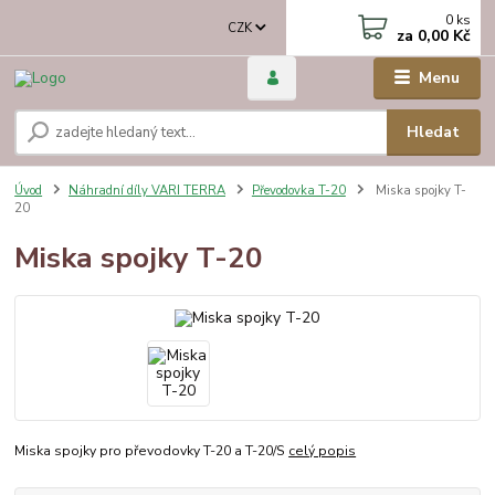
0
ks
CZK
za
0,00 Kč
Menu
Hledat
Úvod
Náhradní díly VARI TERRA
Převodovka T-20
Miska spojky T-
20
Miska spojky T-20
Miska spojky pro převodovky T-20 a T-20/S
celý popis