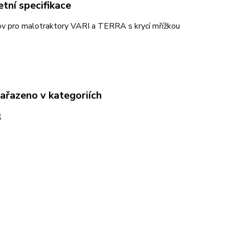
tní specifikace
ov pro malotraktory VARI a TERRA s krycí mřížkou
zařazeno v kategoriích
k