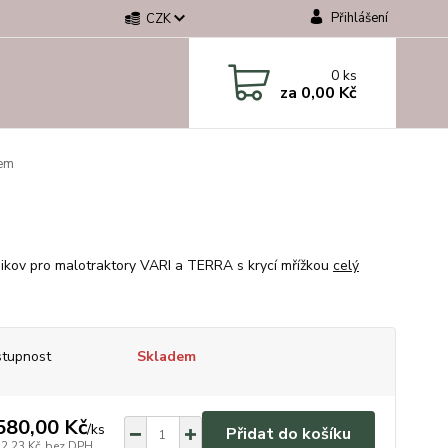
Přihlášení
CZK
0
ks
za
0,00 Kč
tem
Jikov pro malotraktory VARI a TERRA s krycí mřížkou
celý
tupnost
Skladem
580,00 Kč
/
ks
Přidat do košíku
32,23 Kč
bez DPH