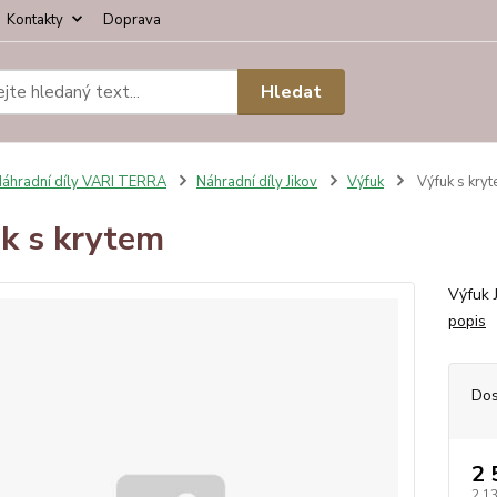
Kontakty
Doprava
Hledat
áhradní díly VARI TERRA
Náhradní díly Jikov
Výfuk
Výfuk s kry
k s krytem
Výfuk 
popis
Dos
2 
2 1