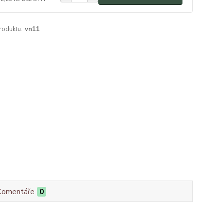
roduktu:
vn11
Komentáře
0