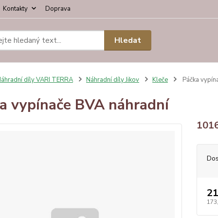
Kontakty
Doprava
Hledat
áhradní díly VARI TERRA
Náhradní díly Jikov
Kleče
Páčka vypín
a vypínače BVA náhradní
101
Dos
21
173