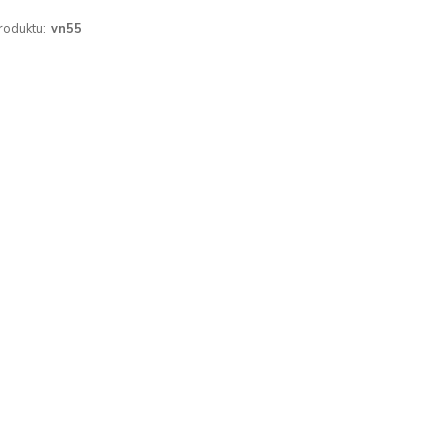
roduktu:
vn55