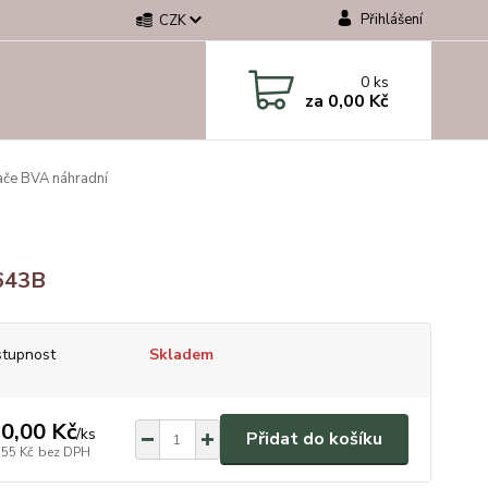
Přihlášení
CZK
0
ks
za
0,00 Kč
ače BVA náhradní
643B
tupnost
Skladem
0,00 Kč
/
ks
Přidat do košíku
,55 Kč
bez DPH