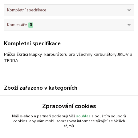
Kompletní specifikace
Komentáře
0
Kompletní specifikace
Páčka škrtící klapky karburátoru pro všechny karburátory JIKOV a
TERRA.
Zboží zařazeno v kategoriích
Karburator
Zpracování cookies
Regulace ot. a chlazení motoru
Náš e-shop a partneři potřebují Váš
souhlas
s použitím souborů
cookies, aby Vám mohli zobrazovat informace týkající se Vašich
zájmů.
AGROMEP s.r.o.
NajduZboží.cz
.: EM-LINKS :.