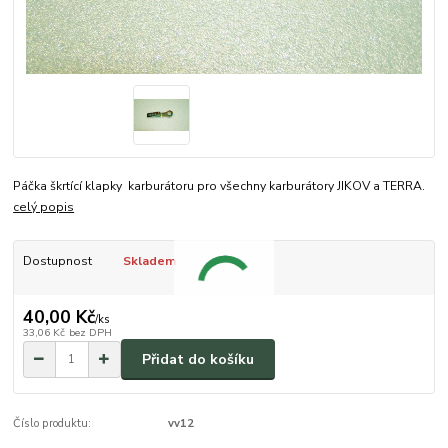
Páčka škrtící klapky karburátoru pro všechny karburátory JIKOV a TERRA.
celý popis
Dostupnost
Skladem
40,00 Kč
/
ks
33,06 Kč
bez DPH
Přidat do košíku
Číslo produktu:
vv12