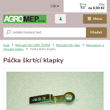
0
ks
CZK
za
0,00 Kč
Menu
Hledat
Úvod
Náhradní díly VARI TERRA
Náhradní díly Jikov
Regulace ot. a
chlazení motoru
Páčka škrtící klapky
Páčka škrtící klapky