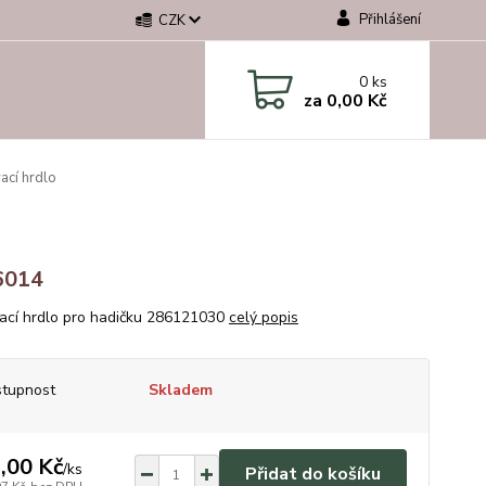
Přihlášení
CZK
0
ks
za
0,00 Kč
ací hrdlo
6014
ací hrdlo pro hadičku 286121030
celý popis
tupnost
Skladem
,00 Kč
/
ks
Přidat do košíku