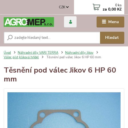
0
ks
CZK
za
0,00 Kč
Menu
Hledat
Úvod
Náhradní díly VARI TERRA
Náhradní díly Jikov
Válec,píst,kliková hřídel
Těsnění pod válec Jikov 6 HP 60 mm
Těsnění pod válec Jikov 6 HP 60
mm