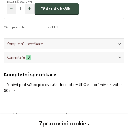
18,18 Kč
bez DPH
Přidat do košíku
Číslo produktu:
vc11.1
Kompletní specifikace
Komentáře
0
Kompletní specifikace
Těsnění pod válec pro dvoutaktní motory JIKOV s průměrem válce
60 mm
Zboží zařazeno v kategoriích
Zpracování cookies
Válec,píst,kliková hřídel