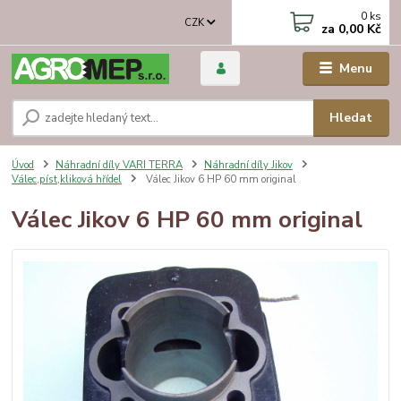
0
ks
CZK
za
0,00 Kč
Menu
Hledat
Úvod
Náhradní díly VARI TERRA
Náhradní díly Jikov
Válec,píst,kliková hřídel
Válec Jikov 6 HP 60 mm original
Válec Jikov 6 HP 60 mm original