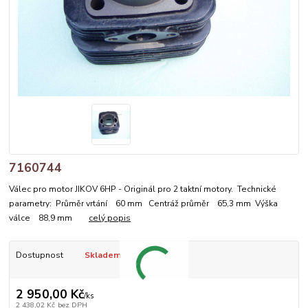
7160744
Válec pro motor JIKOV 6HP - Originál pro 2 taktní motory. Technické
parametry: Průměr vrtání 60 mm Centráž průměr 65,3 mm Výška
válce 88,9 mm
celý popis
Dostupnost
Skladem
2 950,00 Kč
/
ks
2 438,02 Kč
bez DPH