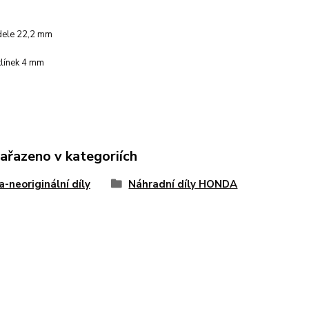
dele 22,2 mm
klínek 4 mm
zařazeno v kategoriích
-neoriginální díly
Náhradní díly HONDA