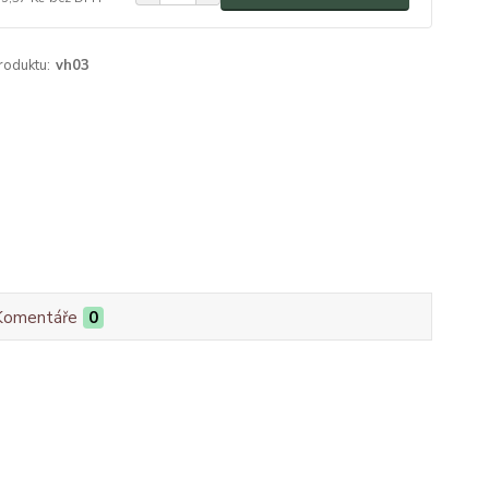
roduktu:
vh03
Komentáře
0