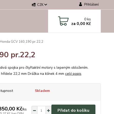
Přihlášení
CZK
0
ks
za
0,00 Kč
 Honda GCV 160,190 pr.22,2
90 pr.22,2
divá spojka pro čtyřtaktní motory s lepeným obložením.
 hřídele 22,2 mm Drážka na klínek 4 mm
celý popis
tupnost
Skladem
850,00 Kč
/
ks
Přidat do košíku
55,37 Kč
bez DPH