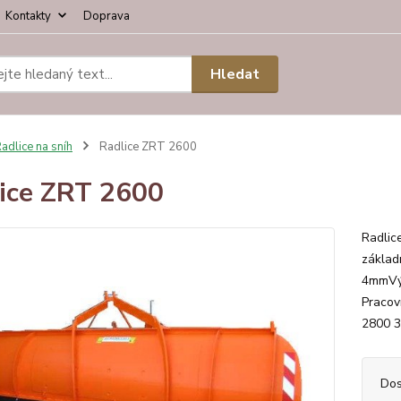
Kontakty
Doprava
Hledat
adlice na sníh
Radlice ZRT 2600
ice ZRT 2600
Radlic
základ
4mmVýš
Pracov
2800 3
Dos