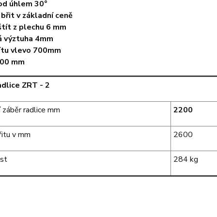
od úhlem 30°
břit v základní ceně
štít z plechu 6 mm
á výztuha 4mm
ťítu vlevo 700mm
900 mm
adlice
ZRT - 2
í záběr radlice mm
2200
řitu v mm
2600
st
284 kg