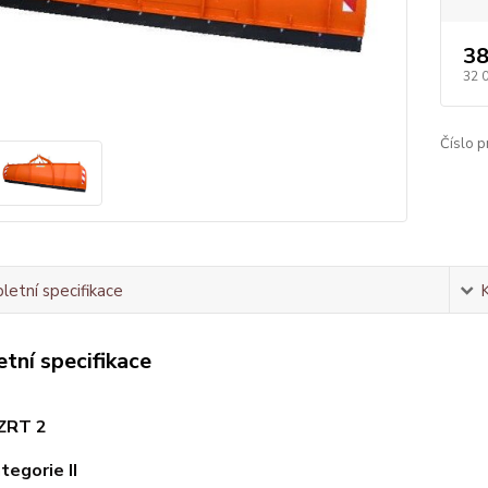
38
32 
Číslo p
etní specifikace
tní specifikace
 ZRT 2
tegorie II