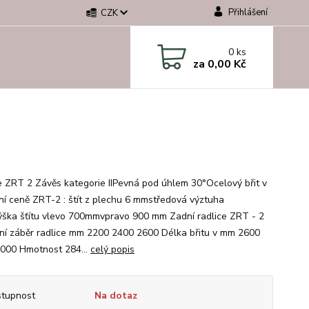
Přihlášení
CZK
0
ks
za
0,00 Kč
e ZRT 2 Závěs kategorie IIPevná pod úhlem 30°Ocelový břit v
ní ceně ZRT-2 : štít z plechu 6 mmstředová výztuha
ka šťítu vlevo 700mmvpravo 900 mm Zadní radlice ZRT - 2
ní záběr radlice mm 2200 2400 2600 Délka břitu v mm 2600
000 Hmotnost 284...
celý popis
tupnost
Na dotaz