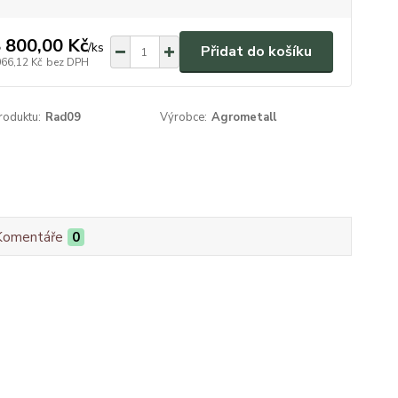
 800,00 Kč
/
ks
Přidat do košíku
066,12 Kč
bez DPH
roduktu:
Rad09
Výrobce:
Agrometall
Komentáře
0