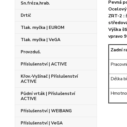
Pevná p
Sn.fréza,hrab.
Ocelový 
Drtič
ZRT-2 : 
středov
Tlak. myčka | EUROM
Výška š
vpravo 
Tlak. myčka | VeGA
Zadní r
Provzduš.
Příslušenství | ACTIVE
Pracovn
Křov.-Vyžínač | Příslušenství
Délka b
ACTIVE
Hmotno
Půdní vrták | Příslušenství
ACTIVE
Příslušenství | WEIBANG
Příslušenství | VeGA