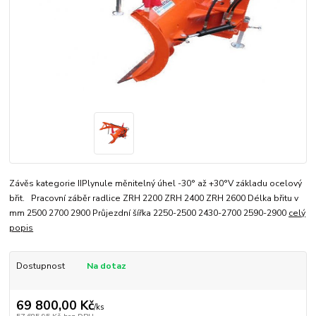
Závěs kategorie IIPlynule měnitelný úhel -30° až +30°V základu ocelový
břit. Pracovní záběr radlice ZRH 2200 ZRH 2400 ZRH 2600 Délka břitu v
mm 2500 2700 2900 Průjezdní šířka 2250-2500 2430-2700 2590-2900
celý
popis
Dostupnost
Na dotaz
69 800,00 Kč
/
ks