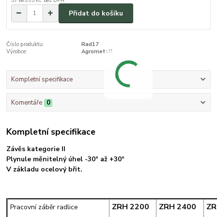
57 685,95 Kč
bez DPH
Přidat do košíku
Číslo produktu:
Rad17
Výrobce:
Agrometall
Kompletní specifikace
Komentáře
0
Kompletní specifikace
Závěs kategorie II
Plynule měnitelný úhel -30° až +30°
V základu ocelový břit.
ZRH 2200
ZRH 2400
ZR
Pracovní záběr radlice