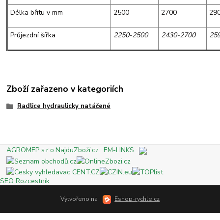
Délka břitu v mm
2500
2700
29
Průjezdní šířka
2250-2500
2430-2700
25
Zboží zařazeno v kategoriích
Radlice hydraulicky natáčené
AGROMEP s.r.o.
NajduZboží.cz
.: EM-LINKS :.
SEO Rozcestník
Vytvořeno na
Eshop-rychle.cz