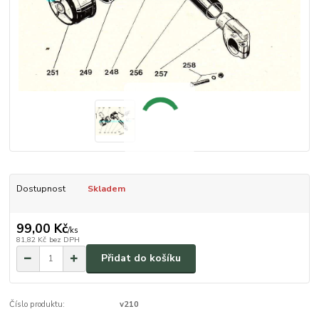
Dostupnost
Skladem
99,00 Kč
/
ks
81,82 Kč
bez DPH
Přidat do košíku
Číslo produktu:
v210