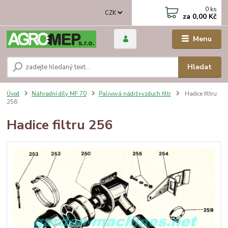
0
ks
CZK
za
0,00 Kč
Menu
Hledat
Úvod
Náhradní díly MF 70
Palivová nádrž+vzduch.filtr
Hadice filtru
256
Hadice filtru 256