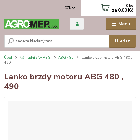
0
ks
CZK
za
0,00 Kč
Menu
Hledat
Úvod
Náhradní díly ABG
ABG 480
Lanko brzdy motoru ABG 480 ,
490
Lanko brzdy motoru ABG 480 ,
490