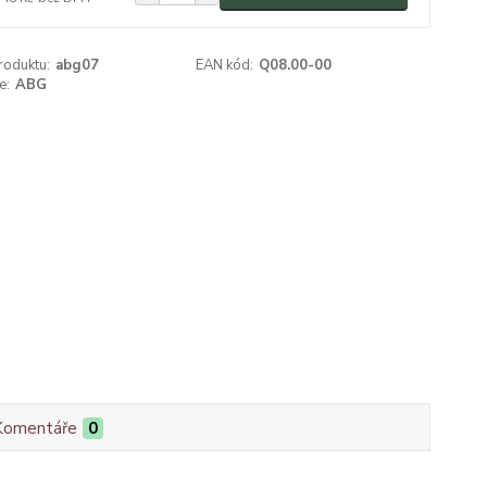
roduktu:
abg07
EAN kód:
Q08.00-00
e:
ABG
Komentáře
0