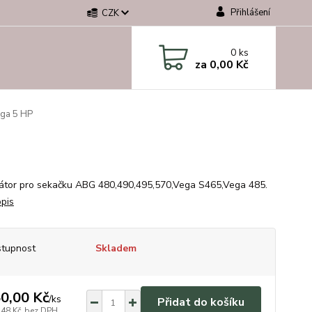
Přihlášení
CZK
0
ks
za
0,00 Kč
ga 5 HP
átor pro sekačku ABG 480,490,495,570,Vega S465,Vega 485.
opis
tupnost
Skladem
0,00 Kč
/
ks
Přidat do košíku
,48 Kč
bez DPH