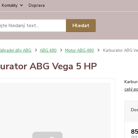
Kontakty
Doprava
Hledat
áhradní díly ABG
ABG 480
Motor ABG 480
Karburator ABG Ve
urator ABG Vega 5 HP
Karbur
celý p
Dos
85
702