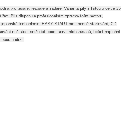
dná pro tesaře, řezbáře a sadaře. Varianta pily s lištou o délce 25
ší řez. Pila disponuje profesionálním zpracováním motoru,
íte japonské technologie: EASY START pro snadné startování, CDI
ávání nečistost snižující počet servisních zásahů, boční napínání
í obou nádrží.