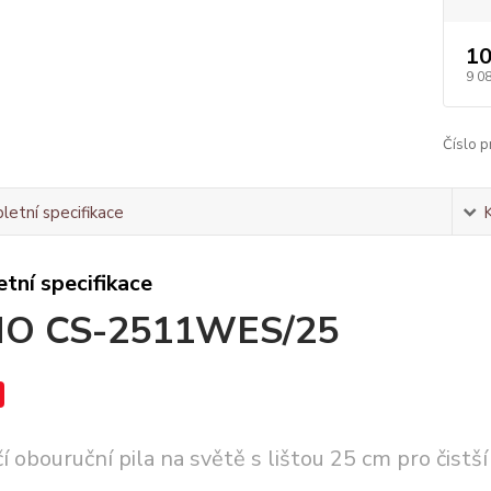
10
9 0
Číslo p
etní specifikace
tní specifikace
O CS-2511WES/25
í obouruční pila na světě s lištou 25 cm pro čistší