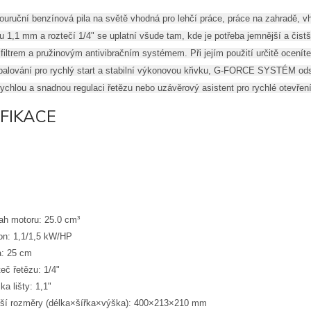
ouruční benzínová pila na světě vhodná pro lehčí práce, práce na zahradě, vho
 1,1 mm a roztečí 1/4" se uplatní všude tam, kde je potřeba jemnější a čist
filtrem a pružinovým antivibračním systémem. Při jejím použití určitě ocen
apalování pro rychlý start a stabilní výkonovou křivku, G-FORCE SYSTÉM ods
rychlou a snadnou regulaci řetězu nebo uzávěrový asistent pro rychlé otevřen
IFIKACE
h motoru: 25.0 cm³
n: 1,1/1,5 kW/HP
a: 25 cm
eč řetězu: 1/4"
ka lišty: 1,1"
ší rozměry (délka×šířka×výška): 400×213×210 mm