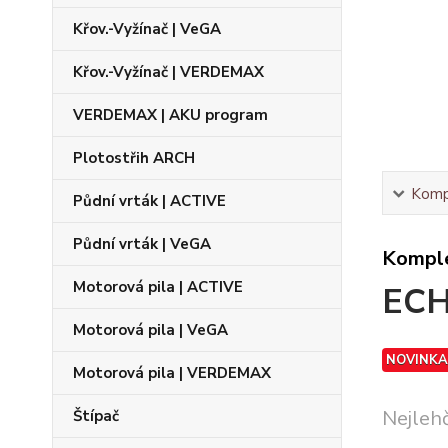
Křov.-Vyžínač | VeGA
Křov.-Vyžínač | VERDEMAX
VERDEMAX | AKU program
Plotostřih ARCH
Kompl
Půdní vrták | ACTIVE
Půdní vrták | VeGA
Komple
Motorová pila | ACTIVE
ECH
Motorová pila | VeGA
NOVINKA
Motorová pila | VERDEMAX
Nejlehč
Štípač