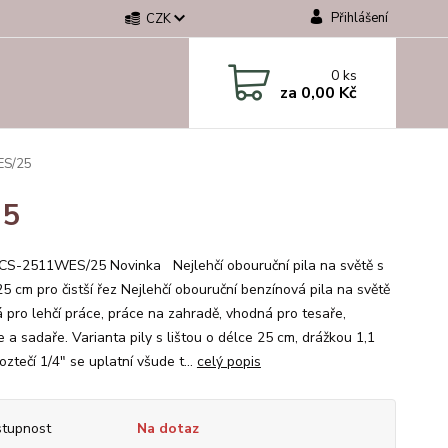
Přihlášení
CZK
0
ks
za
0,00 Kč
ES/25
25
S-2511WES/25 Novinka Nejlehčí obouruční pila na světě s
25 cm pro čistší řez Nejlehčí obouruční benzínová pila na světě
 pro lehčí práce, práce na zahradě, vhodná pro tesaře,
 a sadaře. Varianta pily s lištou o délce 25 cm, drážkou 1,1
ztečí 1/4" se uplatní všude t...
celý popis
tupnost
Na dotaz