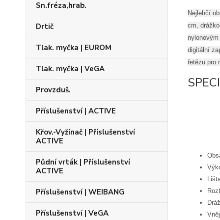
Sn.fréza,hrab.
Nejlehčí ob
Drtič
cm, drážkou
nylonovým 
Tlak. myčka | EUROM
digitální z
řetězu pro 
Tlak. myčka | VeGA
SPEC
Provzduš.
Příslušenství | ACTIVE
Křov.-Vyžínač | Příslušenství
ACTIVE
Obsa
Půdní vrták | Příslušenství
Výko
ACTIVE
Lišt
Příslušenství | WEIBANG
Rozt
Dráž
Příslušenství | VeGA
Vněj