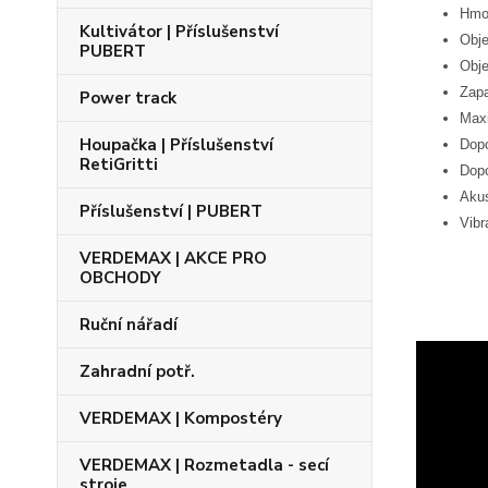
Hmot
Kultivátor | Příslušenství
Obje
PUBERT
Obje
Zap
Power track
Maxi
Houpačka | Příslušenství
Dopo
RetiGritti
Dopo
Akus
Příslušenství | PUBERT
Vibr
VERDEMAX | AKCE PRO
OBCHODY
Ruční nářadí
Zahradní potř.
VERDEMAX | Kompostéry
VERDEMAX | Rozmetadla - secí
stroje