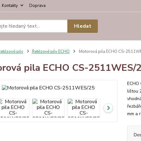
Kontakty
Doprava
Hledat
etězové pily
Řetězové pily ECHO
Motorová pila ECHO CS-2511W
orová pila ECHO CS-2511WES/
ECHO C
lištou 
vhodná
řezbáře
mm a ro
Dos