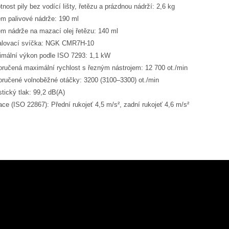
nost pily bez vodící lišty, řetězu a prázdnou nádrží: 2,6 kg
m palivové nádrže: 190 ml
m nádrže na mazací olej řetězu: 140 ml
alovací svíčka: NGK CMR7H-10
mální výkon podle ISO 7293: 1,1 kW
ručená maximální rychlost s řezným nástrojem: 12 700 ot./min
ručené volnoběžné otáčky: 3200 (3100–3300) ot./min
tický tlak: 99,2 dB(A)
ace (ISO 22867): Přední rukojeť 4,5 m/s², zadní rukojeť 4,6 m/s²