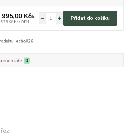
 995,00 Kč
/
ks
Přidat do košíku
86,78 Kč
bez DPH
roduktu:
echo026
Komentáře
0
 řez