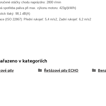
ručené otáčky chodu naprázdno: 2800 r/min
á spotřeba paliva při max. výkonu motoru: 423g/(kW/h)
tick tlaký: 98,1 dB(A)
ace (ISO 22867): Přední rukojeť: 5,4 m/s2, Zadní rukojeť: 6,2 m/s2
zařazeno v kategoriích
ové pily
Řetězové pily ECHO
Benz