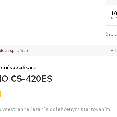
10
8 6
Číslo p
etní specifikace
tní specifikace
O CS-420ES
ro všestranné řezání s odlehčeným startováním