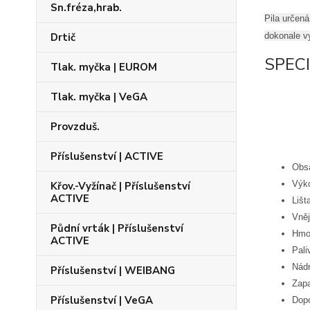
Sn.fréza,hrab.
Pila určen
Drtič
dokonale v
SPEC
Tlak. myčka | EUROM
Tlak. myčka | VeGA
Provzduš.
Příslušenství | ACTIVE
Obs
Výko
Křov.-Vyžínač | Příslušenství
ACTIVE
Lišt
Vněj
Půdní vrták | Příslušenství
Hmot
ACTIVE
Pali
Nádr
Příslušenství | WEIBANG
Zap
Příslušenství | VeGA
Dopo