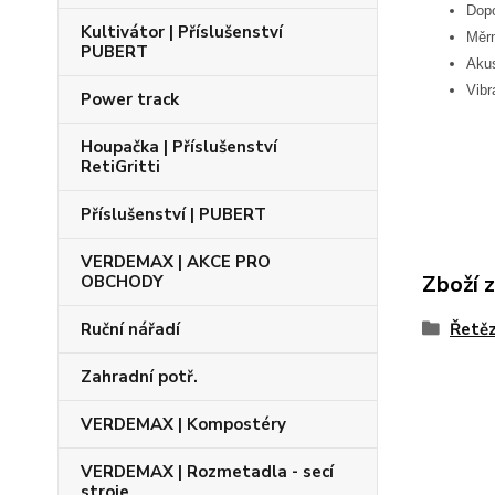
Dopo
Kultivátor | Příslušenství
Měrn
PUBERT
Akus
Vibr
Power track
Houpačka | Příslušenství
RetiGritti
Příslušenství | PUBERT
VERDEMAX | AKCE PRO
Zboží 
OBCHODY
Ruční nářadí
Řetěz
Zahradní potř.
VERDEMAX | Kompostéry
VERDEMAX | Rozmetadla - secí
stroje