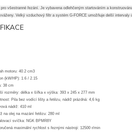
á pro všestranné řezání. Je vybavena odlehčeným startováním a konstruován
yváženy. Velký vzduchový filtr a systém G-FORCE umožňuje delší intervaly ú
IFIKACE
ah motoru: 40.2 cm3
n (kW/HP): 1.6 / 2.15
a: 38 cm
ší rozměry: délka x šířka x výška: 393 x 245 x 277 mm
nost: Pila bez vodící lišty a řetězu, nádrž prázdná: 4,6 kg
vová nádrž: 410 ml
ž na olej na mazání řetězu: 280 ml
alovací svíčka: NGK BPMR8Y
ručená maximální rychlost s řeznými nástroji: 12500 r/min