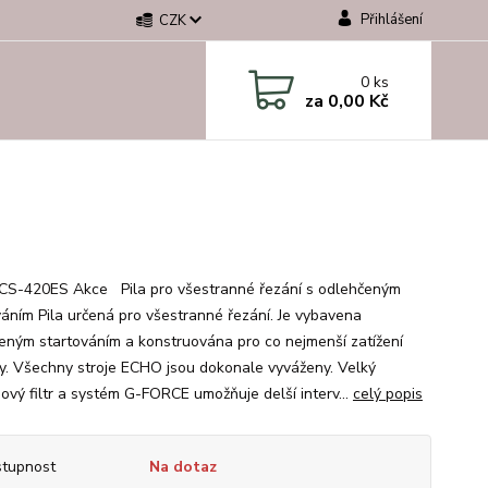
Přihlášení
CZK
0
ks
za
0,00 Kč
S-420ES Akce Pila pro všestranné řezání s odlehčeným
váním Pila určená pro všestranné řezání. Je vybavena
eným startováním a konstruována pro co nejmenší zatížení
y. Všechny stroje ECHO jsou dokonale vyváženy. Velký
ový filtr a systém G-FORCE umožňuje delší interv...
celý popis
tupnost
Na dotaz