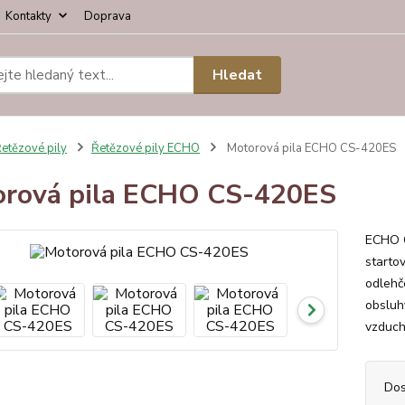
Kontakty
Doprava
Hledat
etězové pily
Řetězové pily ECHO
Motorová pila ECHO CS-420ES
rová pila ECHO CS-420ES
ECHO C
starto
odlehč
obsluh
vzduch
Dos