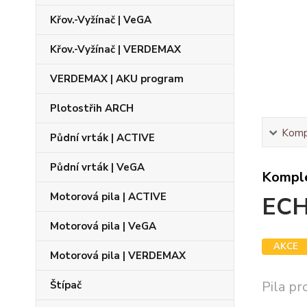
Křov.-Vyžínač | VeGA
Křov.-Vyžínač | VERDEMAX
VERDEMAX | AKU program
Plotostřih ARCH
Kompl
Půdní vrták | ACTIVE
Půdní vrták | VeGA
Komple
Motorová pila | ACTIVE
ECH
Motorová pila | VeGA
AKCE
Motorová pila | VERDEMAX
Pila p
Štípač