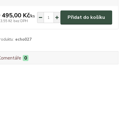
 495,00 Kč
/
ks
Přidat do košíku
73,55 Kč
bez DPH
roduktu:
echo027
Komentáře
0