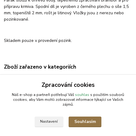
Pařák slouží k ohřevu vody, tepelnému zpracování brambor a pro
přípravu krmiva. Spodní díl je vyroben z černého plechu o síle 1,5
mm, topeniště 2 mm, rošt je litinový. Vložky jsou z nerezu nebo
pozinkované.
Skladem pouze v provedení pozink.
Zboží zařazeno v kategoriích
Pařáky brambor
Zpracování cookies
Pařáky pozink
Náš e-shop a partneři potřebují Váš
souhlas
s použitím souborů
cookies, aby Vám mohli zobrazovat informace týkající se Vašich
zájmů.
AGROMEP s.r.o.
NajduZboží.cz
.: EM-LINKS :.
Souhlasím
Nastavení
SEO Rozcestník