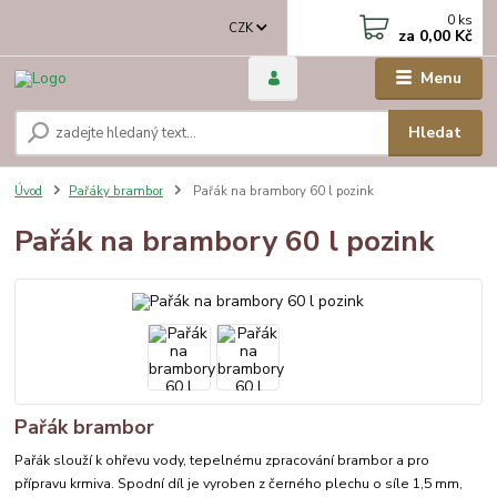
0
ks
CZK
za
0,00 Kč
Menu
Hledat
Úvod
Pařáky brambor
Pařák na brambory 60 l pozink
Pařák na brambory 60 l pozink
Pařák brambor
Pařák slouží k ohřevu vody, tepelnému zpracování brambor a pro
přípravu krmiva. Spodní díl je vyroben z černého plechu o síle 1,5 mm,