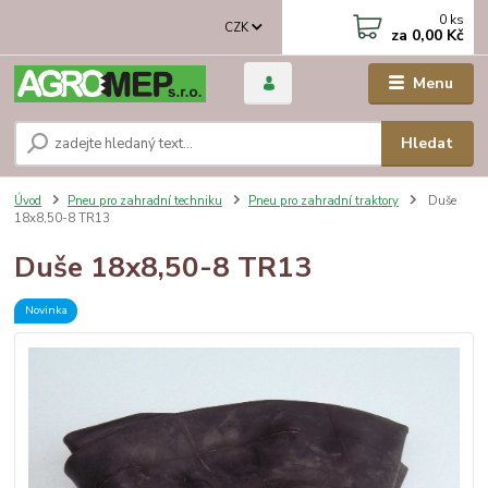
0
ks
CZK
za
0,00 Kč
Menu
Hledat
Úvod
Pneu pro zahradní techniku
Pneu pro zahradní traktory
Duše
18x8,50-8 TR13
Duše 18x8,50-8 TR13
Novinka