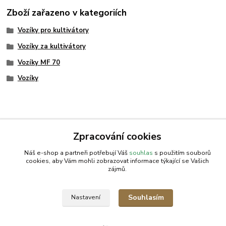
Zboží zařazeno v kategoriích
Vozíky pro kultivátory
Vozíky za kultivátory
Vozíky MF 70
Vozíky
AGROMEP s.r.o.
NajduZboží.cz
.: EM-LINKS :.
Zpracování cookies
Náš e-shop a partneři potřebují Váš
souhlas
s použitím souborů
SEO Rozcestník
cookies, aby Vám mohli zobrazovat informace týkající se Vašich
zájmů.
Vytvořeno na
Eshop-rychle.cz
Souhlasím
Nastavení