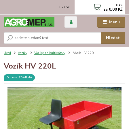
0
ks
CZK
za
0,00 Kč
Menu
Hledat
Úvod
Vozíky
Vozíky za kultivátory
Vozík HV 220L
Vozík HV 220L
Doprava ZDARMA