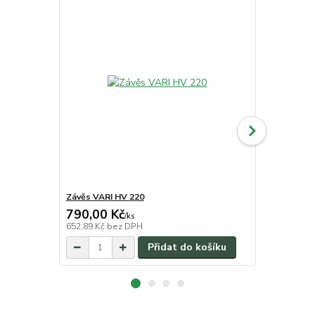
Závěs VARI HV 220
Závěs Mount
790,00 Kč
790,00 K
/
ks
652,89 Kč
bez DPH
652,89 Kč
be
Přidat do košíku