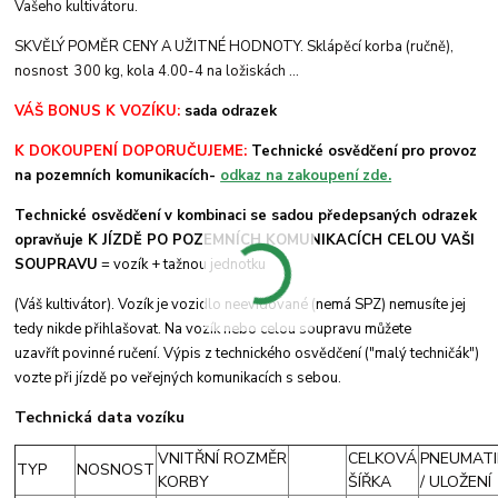
Vašeho kultivátoru.
SKVĚLÝ POMĚR CENY A UŽITNÉ HODNOTY. Sklápěcí korba (ručně),
nosnost 300 kg, kola 4.00-4 na ložiskách ...
VÁŠ BONUS K VOZÍKU:
sada odrazek
K DOKOUPENÍ DOPORUČUJEME:
Technické osvědčení pro provoz
na pozemních komunikacích-
odkaz na zakoupení zde.
Technické osvědčení v kombinaci se sadou předepsaných odrazek
opravňuje
K JÍZDĚ PO POZEMNÍCH KOMUNIKACÍCH
CELOU VAŠI
SOUPRAVU
= vozík + tažnou jednotku
(Váš kultivátor). Vozík je vozidlo neevidované (nemá SPZ) nemusíte jej
tedy nikde přihlašovat. Na vozík nebo celou soupravu můžete
uzavřít povinné ručení. Výpis z technického osvědčení ("malý techničák")
vozte při jízdě po veřejných komunikacích s sebou.
Technická data vozíku
VNITŘNÍ ROZMĚR
CELKOVÁ
PNEUMATI
TYP
NOSNOST
KORBY
ŠÍŘKA
/ ULOŽENÍ