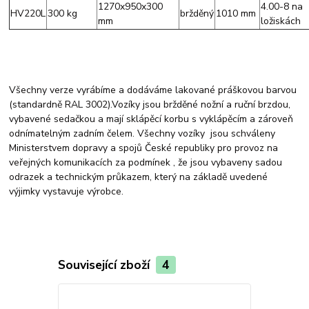
1270x950x300
4.00-8 na
HV220L
300 kg
bržděný
1010 mm
mm
ložiskách
Všechny verze vyrábíme a dodáváme lakované práškovou barvou
(standardně RAL 3002).Vozíky jsou bržděné nožní a ruční brzdou,
vybavené sedačkou a mají sklápěcí korbu s vyklápěcím a zároveň
odnímatelným zadním čelem. Všechny vozíky jsou schváleny
Ministerstvem dopravy a spojů České republiky pro provoz na
veřejných komunikacích za podmínek , že jsou vybaveny sadou
odrazek a technickým průkazem, který na základě uvedené
výjimky vystavuje výrobce.
Související zboží
4