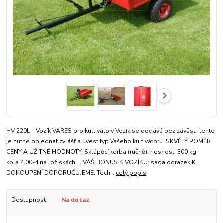
HV 220L - Vozík VARES pro kultivátory Vozík se dodává bez závěsu-tento
je nutné objednat zvlášť a uvést typ Vašeho kultivátoru. SKVĚLÝ POMĚR
CENY A UŽITNÉ HODNOTY. Sklápěcí korba (ručně), nosnost 300 kg,
kola 4.00-4 na ložiskách ... VÁŠ BONUS K VOZÍKU: sada odrazek K
DOKOUPENÍ DOPORUČUJEME: Tech...
celý popis
Dostupnost
Na dotaz