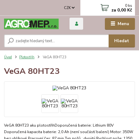
0
ks
CZK
za
0,00 Kč
Menu
Hledat
Úvod
Plotostřih
VeGA 80HT23
VeGA 80HT23
VeGA 80HT23 aku plotostřihDoporučená baterie: Lithium 80V
Doporučená kapacita baterie: 2,0 Ah (není součástí balení) Motor: 350W
bez uhlíkové Pracovní čas: 87 min Typ nožů : dvojitý Rychlost nože: 1350