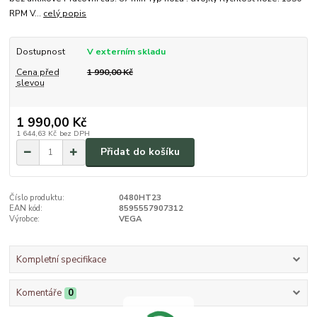
RPM V...
celý popis
Dostupnost
V externím skladu
Cena před
1 990,00 Kč
slevou
1 990,00 Kč
1 644,63 Kč
bez DPH
Přidat do košíku
Číslo produktu:
0480HT23
EAN kód:
8595557907312
Výrobce:
VEGA
Kompletní specifikace
Komentáře
0