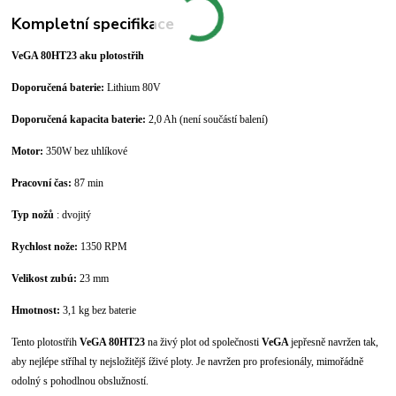
Kompletní specifikace
VeGA 80HT23 aku plotostřih
Doporučená baterie:
Lithium 80V
Doporučená kapacita baterie:
2,0 Ah (není součástí balení)
Motor:
350W bez uhlíkové
Pracovní čas:
87 min
Typ nožů
: dvojitý
Rychlost nože:
1350 RPM
Velikost zubú:
23 mm
Hmotnost:
3,1 kg bez baterie
Tento plotostřih
VeGA 80HT23
na živý plot od společnosti
VeGA
jepřesně navržen tak,
aby nejlépe stříhal ty nejsložitějš íživé ploty. Je navržen pro profesionály, mimořádně
odolný s pohodlnou obslužností.