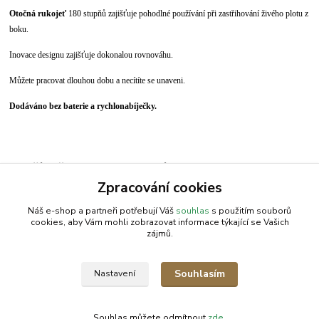
Otočná rukojeť
180 stupňů zajišťuje pohodlné používání při zastřihování živého plotu z
boku.
Inovace designu zajišťuje dokonalou rovnováhu.
Můžete pracovat dlouhou dobu a necítíte se unaveni.
Dodáváno bez baterie a rychlonabíječky.
Zboží zařazeno v kategoriích
Zpracování cookies
Plotostřih
Náš e-shop a partneři potřebují Váš
souhlas
s použitím souborů
cookies, aby Vám mohli zobrazovat informace týkající se Vašich
zájmů.
AGROMEP s.r.o.
NajduZboží.cz
.: EM-LINKS :.
Souhlasím
Nastavení
SEO Rozcestník
Souhlas můžete odmítnout
zde
.