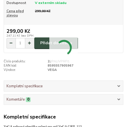
Dostupnost
V externím skladu
Cena před
299,00 Kč
slevou
299,00 Kč
247,11 Kč
bez DPH
Přidat do košíku
Číslo produktu:
28PALIVPRFI1
EAN kód:
8595557905967
Výrobce:
VEGA
Kompletní specifikace
Komentáře
0
Kompletní specifikace
VeGA palivová přepážka určená pro gril VeGA GRIL 113.