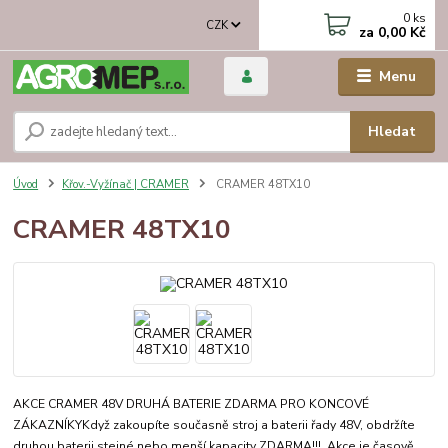
0
ks
CZK
za
0,00 Kč
Menu
Hledat
Úvod
Křov.-Vyžínač | CRAMER
CRAMER 48TX10
CRAMER 48TX10
AKCE CRAMER 48V DRUHÁ BATERIE ZDARMA PRO KONCOVÉ
ZÁKAZNÍKYKdyž zakoupíte současně stroj a baterii řady 48V, obdržíte
druhou baterii stejné nebo menší kapacity ZDARMA!!!. Akce je časově