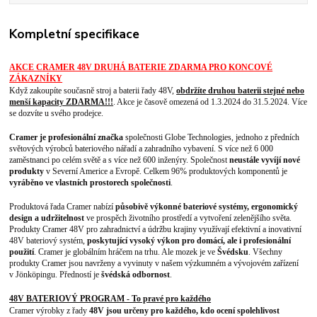
Kompletní specifikace
AKCE CRAMER 48V DRUHÁ BATERIE ZDARMA PRO KONCOVÉ
ZÁKAZNÍKY
Když zakoupíte současně stroj a baterii řady 48V,
obdržíte druhou baterii stejné nebo
menší kapacity ZDARMA!!!
. Akce je časově omezená od 1.3.2024 do 31.5.2024. Více
se dozvíte u svého prodejce.
Cramer je profesionální značka
společnosti Globe Technologies, jednoho z předních
světových výrobců bateriového nářadí a zahradního vybavení. S více než 6 000
zaměstnanci po celém světě a s více než 600 inženýry. Společnost
neustále vyvíjí nové
produkty
v Severní Americe a Evropě. Celkem 96% produktových komponentů je
vyráběno ve vlastních prostorech společnosti
.
Produktová řada Cramer nabízí
působivě výkonné bateriové systémy, ergonomický
design a udržitelnost
ve prospěch životního prostředí a vytvoření zelenějšího světa.
Produkty Cramer 48V pro zahradnictví a údržbu krajiny využívají efektivní a inovativní
48V bateriový systém,
poskytující vysoký výkon pro domácí, ale i profesionální
použití
. Cramer je globálním hráčem na trhu. Ale mozek je ve
Švédsku
. Všechny
produkty Cramer jsou navrženy a vyvinuty v našem výzkumném a vývojovém zařízení
v Jönköpingu. Předností je
švédská odbornost
.
48V BATERIOVÝ PROGRAM - To pravé pro každého
Cramer výrobky z řady
48V jsou určeny pro každého, kdo ocení spolehlivost