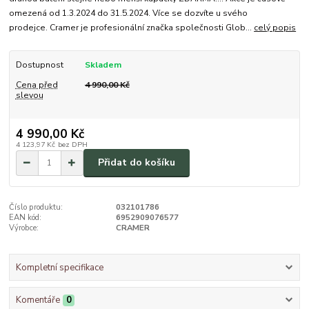
omezená od 1.3.2024 do 31.5.2024. Více se dozvíte u svého
prodejce. Cramer je profesionální značka společnosti Glob...
celý popis
Dostupnost
Skladem
Cena před
4 990,00 Kč
slevou
4 990,00 Kč
4 123,97 Kč
bez DPH
Přidat do košíku
Číslo produktu:
032101786
EAN kód:
6952909076577
Výrobce:
CRAMER
Kompletní specifikace
Komentáře
0