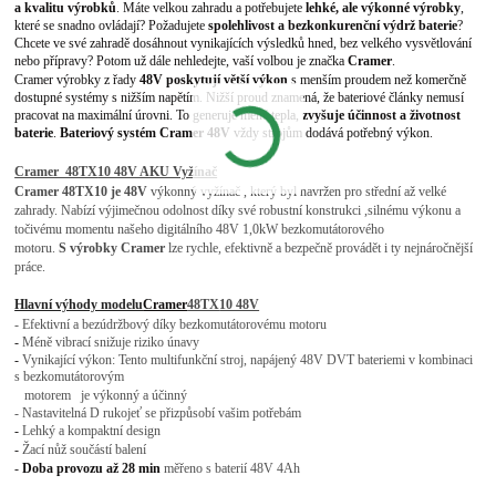
a kvalitu výrobků
. Máte velkou zahradu a potřebujete
lehké, ale výkonné výrobky
,
které se snadno ovládají? Požadujete
spolehlivost a bezkonkurenční výdrž baterie
?
Chcete ve své zahradě dosáhnout vynikajících výsledků hned, bez velkého vysvětlování
nebo přípravy? Potom už dále nehledejte, vaší volbou je značka
Cramer
.
Cramer výrobky z řady
48V poskytují větší výkon
s menším proudem než komerčně
dostupné systémy s nižším napětím. Nižší proud znamená, že bateriové články nemusí
pracovat na maximální úrovni. To generuje méně tepla,
zvyšuje účinnost a životnost
baterie
.
Bateriový systém Cramer 48V
vždy strojům dodává potřebný výkon.
Cramer 48TX
10 48V AKU Vyžínač
Cramer 48TX
10 je 48V
výkonný vyžínač ,
který byl navržen pro střední až velké
zahrady. Nabízí výjimečnou odolnos
t díky své robustní konstrukci ,
silnému výkonu a
točivému momentu našeho digitálního 48V 1,0kW bezkomutátorového
motoru.
S výrobky Cramer
lze rychle, efektivně a bezpečně provádět i ty nejnáročnější
práce.
Hlavní výhody modelu
Cramer
48TX
10 48V
-
Efektivní a bezúdržbový díky bezkomutátorovému motoru
-
Méně vibrací snižuje riziko únavy
-
Vynikající výkon: Tento multifunkční stroj, napájený 48V DVT bateriemi v kombinaci
s bezkomutátorovým
motorem je výkonný a účinný
-
Nastavitelná D rukojeť se přizpůsobí vašim potřebám
-
Lehký a kompaktní design
-
Žací nůž součástí balení
-
Doba provozu až 28 min
měřeno s baterií 48V 4Ah