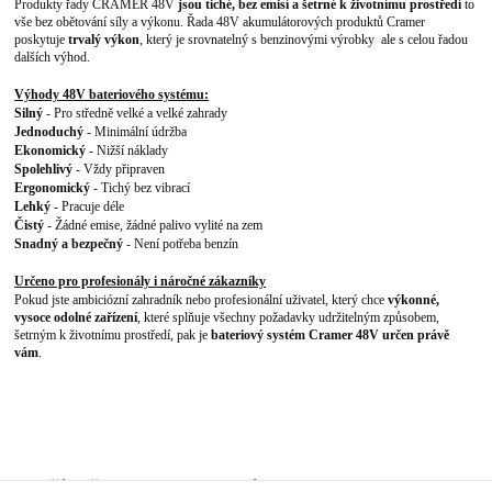
Produkty řady CRAMER 48V
jsou tiché, bez emisí a šetrné k životnímu prostředí
to
vše bez obětování síly a výkonu. Řada 48V akumulátorových produktů Cramer
poskytuje
trvalý výkon
, který je srovnatelný s benzinovými výrobky ale s celou řadou
dalších výhod.
Výhody 48V bateriového systému:
Silný
- Pro středně velké a velké zahrady
Jednoduchý
- Minimální údržba
Ekonomický
- Nižší náklady
Spolehlivý
- Vždy připraven
Ergonomický
- Tichý bez vibrací
Lehký
- Pracuje déle
Čistý
- Žádné emise, žádné palivo vylité na zem
Snadný a bezpečný
- Není potřeba benzín
Určeno pro profesionály i náročné zákazníky
Pokud jste ambiciózní zahradník nebo profesionální uživatel, který chce
výkonné,
vysoce odolné zařízení
, které splňuje všechny požadavky udržitelným způsobem,
šetrným k životnímu prostředí, pak je
bateriový systém Cramer 48V určen právě
vám
.
Zboží zařazeno v kategoriích