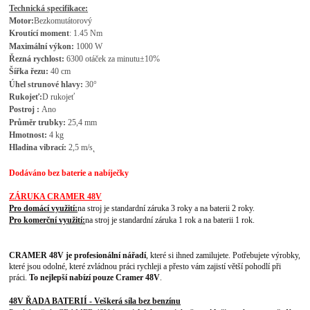
Technická specifikace:
M
otor:
Bezkomutátorový
Kroutící moment
:
1.45 Nm
Maximální výkon:
1000 W
Řezná rychlost:
6300 otáček za minutu
±10%
Šířka řezu:
40 cm
Úhel strunové hlavy:
30°
Rukojeť
:
D rukojeť
Postroj :
Ano
Průměr trubky:
25,4 mm
Hmotnost:
4
kg
Hladina vibrací:
2,5 m/s˛
Dodáváno bez baterie a nabíječky
ZÁRUKA CRAMER 48V
Pro domácí využití:
na stroj je standardní záruka 3 roky a na baterii 2 roky.
Pro komerční využití:
na stroj je standardní záruka 1 rok a na baterii 1 rok.
CRAMER 48V je profesionální nářadí
, které si ihned zamilujete. Potřebujete výrobky,
které jsou odolné, které zvládnou práci rychleji a přesto vám zajistí větší pohodlí při
práci.
To nejlepší nabízí pouze Cramer 48V
.
48V ŘADA BATERIÍ - Veškerá síla bez benzínu