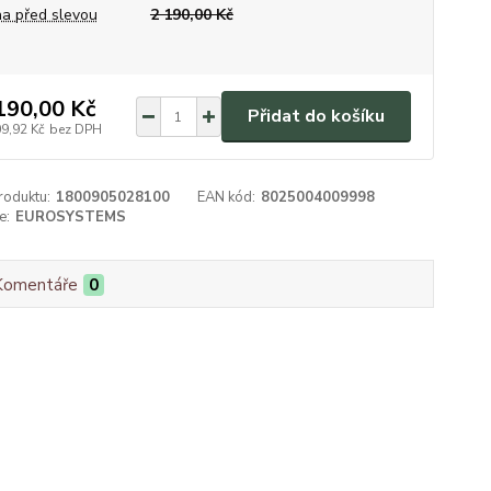
a před slevou
2 190,00 Kč
190,00 Kč
Přidat do košíku
09,92 Kč
bez DPH
roduktu:
1800905028100
EAN kód:
8025004009998
e:
EUROSYSTEMS
Komentáře
0