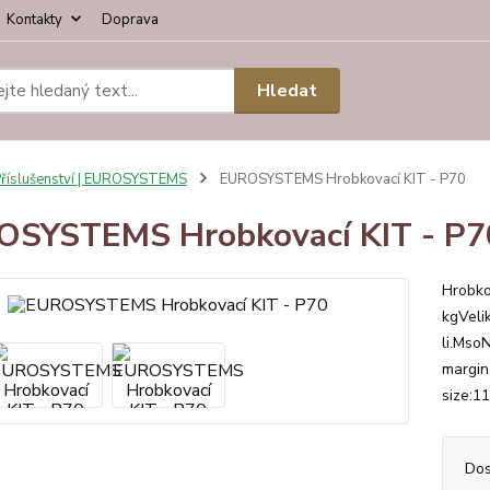
Kontakty
Doprava
Hledat
říslušenství | EUROSYSTEMS
EUROSYSTEMS Hrobkovací KIT - P70
SYSTEMS Hrobkovací KIT - P7
Hrobko
kgVeli
li.Mso
margin-
size:11
Dos