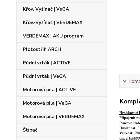
Křov.-Vyžínač | VeGA
Křov.-Vyžínač | VERDEMAX
VERDEMAX | AKU program
Plotostřih ARCH
Půdní vrták | ACTIVE
Půdní vrták | VeGA
Kompl
Motorová pila | ACTIVE
Komple
Motorová pila | VeGA
Hrobkovací k
Motorová pila | VERDEMAX
Připojení:
za
Pracovní zá
Hmotnost:
3
Štípač
Velikost:
29
obj. č.18009