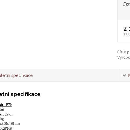
Cen
2 
1 8
Číslo p
Výrobc
etní specifikace
tní specifikace
it - P70
dní
běr:
29 cm
 kg
0x350x480 mm
05028100