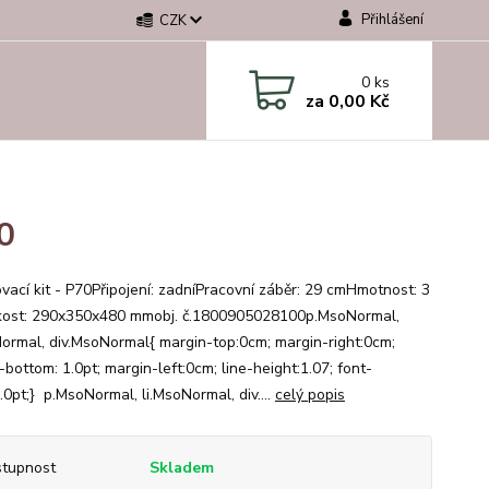
Přihlášení
CZK
0
ks
za
0,00 Kč
0
vací kit - P70Připojení: zadníPracovní záběr: 29 cmHmotnost: 3
kost: 290x350x480 mmobj. č.1800905028100p.MsoNormal,
Normal, div.MsoNormal{ margin-top:0cm; margin-right:0cm;
bottom: 1.0pt; margin-left:0cm; line-height:1.07; font-
.0pt;} p.MsoNormal, li.MsoNormal, div....
celý popis
tupnost
Skladem