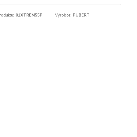
roduktu:
01XTREM55P
Výrobce:
PUBERT