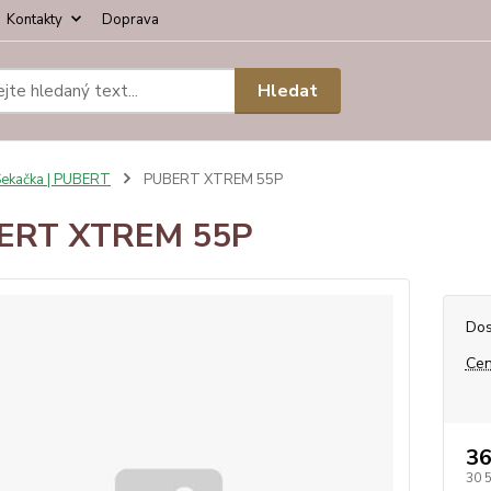
Kontakty
Doprava
Hledat
ekačka | PUBERT
PUBERT XTREM 55P
ERT XTREM 55P
Dos
Cen
36
30 