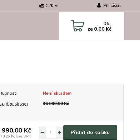
Přihlášení
CZK
0
ks
za
0,00 Kč
tupnost
Není skladem
a před slevou
36 990,00 Kč
 990,00 Kč
Přidat do košíku
570,25 Kč
bez DPH