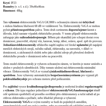
Krytí
: IP23
Rozměry
(v. x š. x d.): 59x46x46
cm
Hmotnost
: 48
kg
Tato
výkonná
elektrocentrála VeGA GK3800 s ochranným rámem má
tichý
chod
s nízkou hladinou hlučnosti 68 dB ve vzdálenosti 7m. Elektrocentrály VeGA se mohou
pyšnit
příznivou
spotřebou
paliva. Tento druh sortimentu
doporučujeme
vlastnit
z
důvodu, když nastane výpadek elektrického proudu. V tomto případě elektrocentrála
zafunguje jako
náhradní
zdroj
energie
. Během pár okamžiků jste schopni dostat svou
domácnost, pracoviště, obytný vůz, karavan, kemp, tábor, oslavu, apod. zpět do provozu.
Jednofázové
elektrocentrály
střídavého napětí najdou své široké
uplatnění
při napájení
menších elektrických strojů, ručního nářadí, elektroniky, na staveništi, v dílně i v
domácnosti, u záchranných složek nebo jako záložní zdroje při přerušení dodávek
elektrického proudu v domácnosti nebo na pracovišti.
Tento model elektrocentrály je vybaven ochranným rámem, ve kterém je motor umístěn a
uložen v pružných silentblocích. Díky tomuto uložení má elektrocentrála minimální
vibrace.
Elektrocentrály
VeGA
se
vyznačují
nízkou
hladinou
vibrací
,
hlučností
a
spotřebou
.
J
sou vybaveny automatickým
bezpečnostním
systémem
pro vypnutí při
poklesu
hladiny
oleje
pro ochranu motoru před poškozením.
Pro
zajištění
vysoce
kvalitního
napájecího
proudu
je nezbytná kvalitní
regulace
napětí
a
výkonu
. Dle typu regulace jednofázové
elektrocentrály
VeGA
mohou
napájet
téměř
celé spektrum spotřebičů od prostého osvětlení přes elektromotory a ruční nářadí až po
citlivou elektroniku a počítače, nebo lékařské přístroje a vybavení.
Elektrocentrály VeGA
se svými rozměry se hodí do pojízdných autodílen,
opravárenských vozů pro práci v terénu, nebo na staveništi při zakládání staveb. Lze