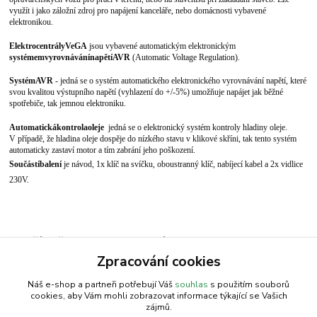
využít i jako záložní zdroj pro napájení kanceláře, nebo domácnosti vybavené
elektronikou.
Elektrocentrály
VeGA
j
sou vybavené automatickým elektronickým
systémem
vyrovnávání
napětí
AVR
(Automatic Voltage Regulation).
Systém
AVR
- jedná se o systém automatického elektronického vyrovnávání napětí, které
svou kvalitou výstupního napětí (vyhlazení do +/-5%) umožňuje napájet jak běžné
spotřebiče, tak jemnou elektroniku.
Automatická
kontrola
oleje
jedná se o elektronický systém kontroly hladiny oleje.
V případě, že hladina oleje dospěje do nízkého stavu v klikové skříni, tak tento systém
automaticky zastaví motor a tím zabrání jeho poškození.
Součástí
balení
je návod, 1x klíč na svíčku, oboustranný klíč, nabíjecí kabel a 2x vidlice
230V.
Zboží zařazeno v kategoriích
Zpracování cookies
Generátor
Náš e-shop a partneři potřebují Váš
souhlas
s použitím souborů
cookies, aby Vám mohli zobrazovat informace týkající se Vašich
zájmů.