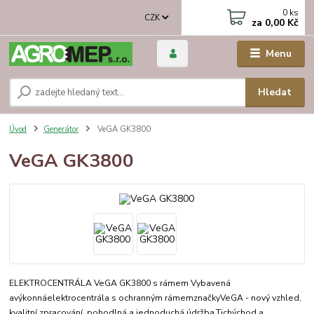
0
ks
CZK
za
0,00 Kč
Menu
Hledat
Úvod
Generátor
VeGA GK3800
VeGA GK3800
ELEKTROCENTRÁLA VeGA GK3800 s rámem Vybavená
avýkonnáelektrocentrála s ochranným rámemznačkyVeGA - nový vzhled,
kvalitní zpracování, pohodlná a jednoduchá údržba.Tichýchod a