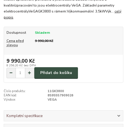
kvalitnízpracování to jsou elektrocentrály VeGA. Základní parametry
elektrocentrályVeGAGK3800 s rámem:Výkonmaximální: 3,5kWVýk...
celý
popis
Dostupnost
Skladem
Cena před
9 990,00 Kč
slevou
9 990,00 Kč
8 256,20 Kč
bez DPH
Přidat do košíku
Číslo produktu:
11GK3800
EAN kód:
8595557909026
Výrobce:
VEGA
Kompletní specifikace