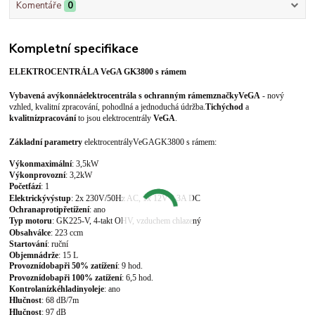
Komentáře
0
Kompletní specifikace
ELEKTROCENTRÁLA VeGA GK3800
s rámem
Vybavená a
výkonná
elektrocentrála
s ochranným rámem
značky
VeGA
- nový
vzhled, kvalitní zpracování, pohodlná a jednoduchá údržba.
Tichý
chod
a
kvalitní
zpracování
to jsou elektrocentrály
VeGA
.
Základní parametry
elektrocentrály
VeGA
GK3800 s rámem
:
Výkon
maximální
: 3,5
kW
Výkon
provozní
: 3,2
kW
Počet
fází
: 1
Elektrický
výstup
: 2x 230V/50Hz AC, 1x 12V 8,3A DC
Ochrana
proti
přetížení
: ano
Typ
motoru
: GK225-V
, 4-takt OHV, vzduchem chlazený
Obsah
válce
: 223
ccm
Startování
: ruční
Objem
nádrže
: 15
L
Provozní
doba
při 50% zatížení
: 9
hod.
Provozní
doba
při 100% zatížení
: 6,5
hod.
Kontrola
nízké
hladiny
oleje
: ano
Hlučnost
:
68
dB/7m
Hlučnost
: 97 dB