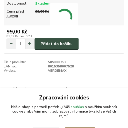
Dostupnost
Skladem
Cena před
99,00 Kč
slevou
99,00 Kč
81,82 Kč
bez DPH
Přidat do košíku
Číslo produktu:
50V000752
EAN kód:
8015358007528
Výrobce:
VERDEMAX
Zboží zařazeno v kategoriích
Zpracování cookies
VERDEMAX | AKU program
Náš e-shop a partneři potřebují Váš
souhlas
s použitím souborů
cookies, aby Vám mohli zobrazovat informace týkající se Vašich
zájmů.
AGROMEP s.r.o.
NajduZboží.cz
.: EM-LINKS :.