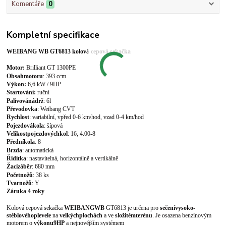
Komentáře
0
Kompletní specifikace
WEIBANG WB GT6813 kolová cepová sekačka
Motor
:
Brilliant GT 1300PE
Obsah
motoru
: 393 ccm
Výkon:
6
,6 kW / 9
HP
Startování:
ruční
Palivová
nádrž
: 6l
Převodovka
: Weibang CVT
Rychlost
: variabilní, vpřed 0-6 km/hod, vzad 0-4 km/hod
Pojezdová
kola
: šípová
Velikost
pojezdových
kol
: 16, 4.00-8
Přední
kola
: 8
Brzda
: automatická
Řidítka
: nastavitelná, horizontálně a vertikálně
Žací
záběr
: 680 mm
Počet
nožů
: 38 ks
Tvar
nožů
: Y
Záruka 4 roky
Kolová cepová sekačka
WEIBANG
WB
GT6813 je určena pro
sečení
vysoko
-
stéblového
plevele
na
velkých
plochách
a ve
složitém
terénu
. Je osazena benzínovým
motorem
o
výkonu
9HP
a nejnovějším systémem