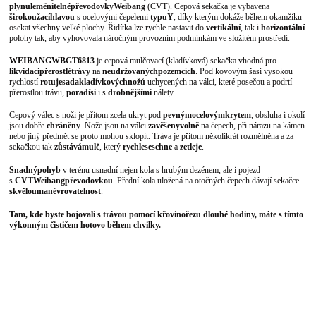
plynule
měnitelné
převodovky
Weibang
(CVT). Cepová sekačka je vybavena
širokou
žací
hlavou
s ocelovými čepelemi
typu
Y
, díky kterým dokáže během okamžiku
osekat všechny velké plochy. Řidítka lze rychle nastavit do
vertikální
, tak i
horizontální
polohy tak, aby vyhovovala náročným provozním podmínkám ve složitém prostředí.
WEIBANG
WB
GT6813
je cepová mulčovací (kladívková) sekačka vhodná pro
likvidaci
přerostlé
trávy
na
neudržovaných
pozemcích
. Pod kovovým šasi vysokou
rychlostí
rotuje
sada
kladívkových
nožů
uchycených na válci, které posečou a podrtí
přerostlou trávu,
poradí
si
i s
drobnějšími
nálety.
Cepový válec s noži je přitom zcela ukryt pod
pevným
ocelovým
krytem
, obsluha i okolí
jsou dobře
chráněny
. Nože jsou na válci
zavěšeny
volně
na čepech, při nárazu na kámen
nebo jiný předmět se proto mohou sklopit. Tráva je přitom několikrát rozmělněna a za
sekačkou tak
zůstává
mulč
, který
rychle
seschne
a
zetleje
.
Snadný
pohyb
v terénu usnadní nejen kola s hrubým dezénem, ale i pojezd
s
CVT
Weibang
převodovkou
. Přední kola uložená na otočných čepech dávají sekačce
skvělou
manévrovatelnost
.
Tam, kde byste bojovali s trávou pomocí křovinořezu dlouhé hodiny, máte s tímto
výkonným čističem hotovo během chvilky.