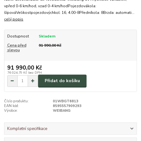
vpřed 0-6 km/hod, vzad 0-4 km/hodPojezdovákola:
šípováVelikostpojezdovýchkol: 16, 4.00-8Předníkola: 8Brzda: automati...
celý popis
Dostupnost
Skladem
Cena před
91 990,00 Kč
slevou
91 990,00 Kč
76 024,79 Kč
bez DPH
Přidat do košíku
Číslo produktu:
01WBGT6813
EAN kód:
8595557909293
Výrobce:
WEIBANG
Kompletní specifikace