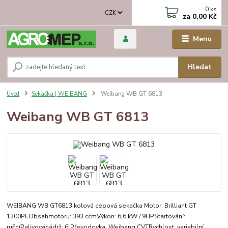
0
ks
CZK
za
0,00 Kč
Menu
Hledat
Úvod
Sekačka | WEIBANG
Weibang WB GT 6813
Weibang WB GT 6813
WEIBANG WB GT6813 kolová cepová sekačka Motor: Brilliant GT
1300PEObsahmotoru: 393 ccmVýkon: 6,6 kW / 9HPStartování:
ručníPalivovánádrž: 6lPřevodovka: Weibang CVTRychlost: variabilní,